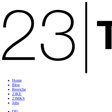
Home
Blog
Bereiche
23KE
23MKS
Jobs
DE
|