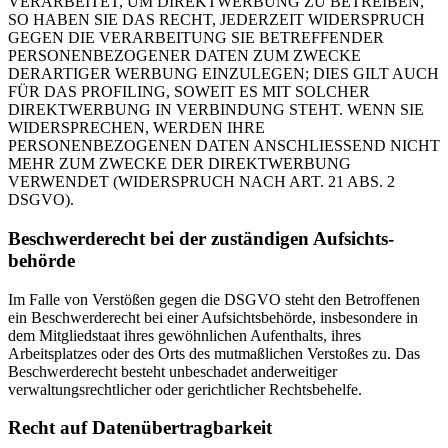
VERARBEITET, UM DIREKTWERBUNG ZU BETREIBEN,
SO HABEN SIE DAS RECHT, JEDERZEIT WIDERSPRUCH
GEGEN DIE VERARBEITUNG SIE BETREFFENDER
PERSONENBEZOGENER DATEN ZUM ZWECKE
DERARTIGER WERBUNG EINZULEGEN; DIES GILT AUCH
FÜR DAS PROFILING, SOWEIT ES MIT SOLCHER
DIREKTWERBUNG IN VERBINDUNG STEHT. WENN SIE
WIDERSPRECHEN, WERDEN IHRE
PERSONENBEZOGENEN DATEN ANSCHLIESSEND NICHT
MEHR ZUM ZWECKE DER DIREKTWERBUNG
VERWENDET (WIDERSPRUCH NACH ART. 21 ABS. 2
DSGVO).
Beschwerde­recht bei der zuständigen Aufsichts­
behörde
Im Falle von Verstößen gegen die DSGVO steht den Betroffenen
ein Beschwerderecht bei einer Aufsichtsbehörde, insbesondere in
dem Mitgliedstaat ihres gewöhnlichen Aufenthalts, ihres
Arbeitsplatzes oder des Orts des mutmaßlichen Verstoßes zu. Das
Beschwerderecht besteht unbeschadet anderweitiger
verwaltungsrechtlicher oder gerichtlicher Rechtsbehelfe.
Recht auf Daten­übertrag­barkeit