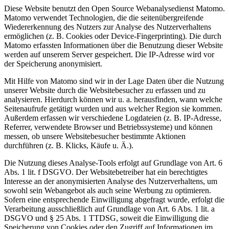
Diese Website benutzt den Open Source Webanalysedienst Matomo.
Matomo verwendet Technologien, die die seitenübergreifende
Wiedererkennung des Nutzers zur Analyse des Nutzerverhaltens
ermöglichen (z. B. Cookies oder Device-Fingerprinting). Die durch
Matomo erfassten Informationen über die Benutzung dieser Website
werden auf unserem Server gespeichert. Die IP-Adresse wird vor
der Speicherung anonymisiert.
Mit Hilfe von Matomo sind wir in der Lage Daten über die Nutzung
unserer Website durch die Websitebesucher zu erfassen und zu
analysieren. Hierdurch können wir u. a. herausfinden, wann welche
Seitenaufrufe getätigt wurden und aus welcher Region sie kommen.
Außerdem erfassen wir verschiedene Logdateien (z. B. IP-Adresse,
Referrer, verwendete Browser und Betriebssysteme) und können
messen, ob unsere Websitebesucher bestimmte Aktionen
durchführen (z. B. Klicks, Käufe u. Ä.).
Die Nutzung dieses Analyse-Tools erfolgt auf Grundlage von Art. 6
Abs. 1 lit. f DSGVO. Der Websitebetreiber hat ein berechtigtes
Interesse an der anonymisierten Analyse des Nutzerverhaltens, um
sowohl sein Webangebot als auch seine Werbung zu optimieren.
Sofern eine entsprechende Einwilligung abgefragt wurde, erfolgt die
Verarbeitung ausschließlich auf Grundlage von Art. 6 Abs. 1 lit. a
DSGVO und § 25 Abs. 1 TTDSG, soweit die Einwilligung die
Speicherung von Cookies oder den Zugriff auf Informationen im