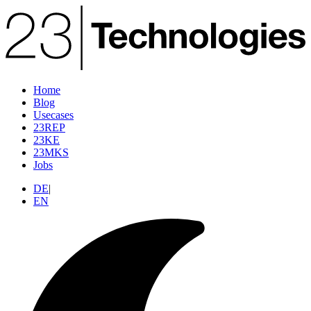
Home
Blog
Usecases
23REP
23KE
23MKS
Jobs
DE
|
EN